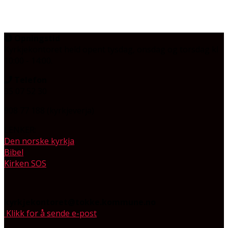
Opningstid
Kyrkjekontoret held opent tysdag, onsdag og torsdag
kl
10:00 - 14:00.
Telefon
35 07 52 30
908 77 188 (kyrkjeverja)
LENKER:
Den norske kyrkja
Bibel
Kirken SOS
kyrkjekontoret@tokke.kommune.no
Klikk for å sende e-post