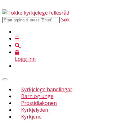
Søk
Logg inn
Kyrkjelege handlingar
Barn og unge
Prostidiakonen
Kyrkjelyden
Kyrkjene