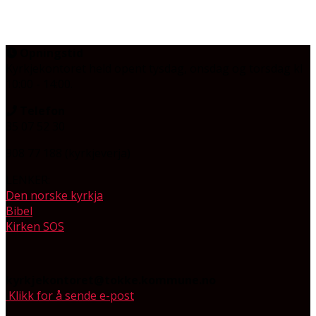
Opningstid
Kyrkjekontoret held opent tysdag, onsdag og torsdag
kl
10:00 - 14:00.
Telefon
35 07 52 30
908 77 188 (kyrkjeverja)
LENKER:
Den norske kyrkja
Bibel
Kirken SOS
kyrkjekontoret@tokke.kommune.no
Klikk for å sende e-post