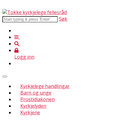
Søk
Logg inn
Kyrkjelege handlingar
Barn og unge
Prostidiakonen
Kyrkjelyden
Kyrkjene