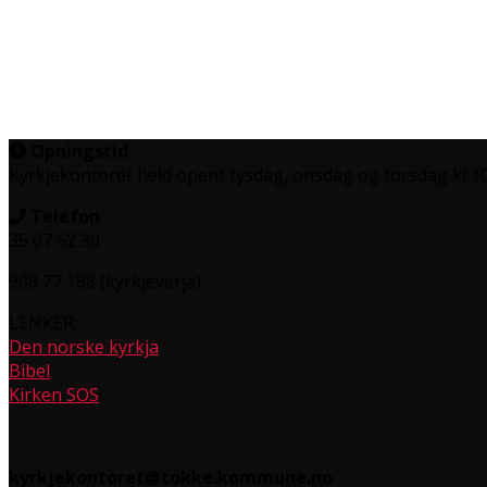
Opningstid
Kyrkjekontoret held opent tysdag, onsdag og torsdag
kl 1
Telefon
35 07 52 30
908 77 188 (kyrkjeverja)
LENKER:
Den norske kyrkja
Bibel
Kirken SOS
kyrkjekontoret@tokke.kommune.no