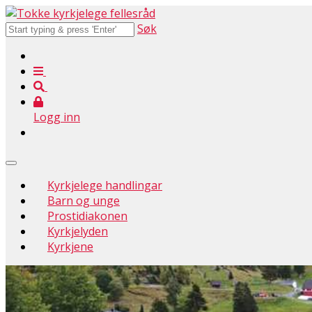
Søk
Logg inn
Kyrkjelege handlingar
Barn og unge
Prostidiakonen
Kyrkjelyden
Kyrkjene