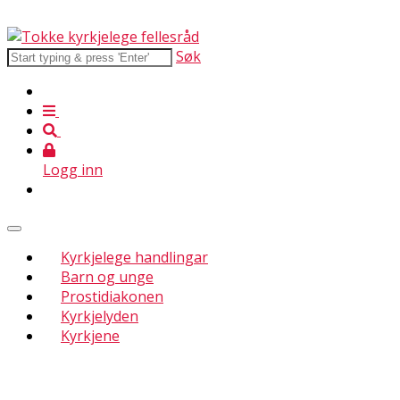
Søk
Logg inn
Kyrkjelege handlingar
Barn og unge
Prostidiakonen
Kyrkjelyden
Kyrkjene