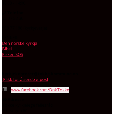
10:00 - 14:00.
Telefon
35 07 52 30
908 77 188 (kyrkjeverja)
LENKER:
Den norske kyrkja
Bibel
Kirken SOS
kyrkjekontoret@tokke.kommune.no
Klikk for å sende e-post
www.facebook.com/DnkTokke
Adresse
Tokke kyrkjelege fellesråd
Storvegen 60