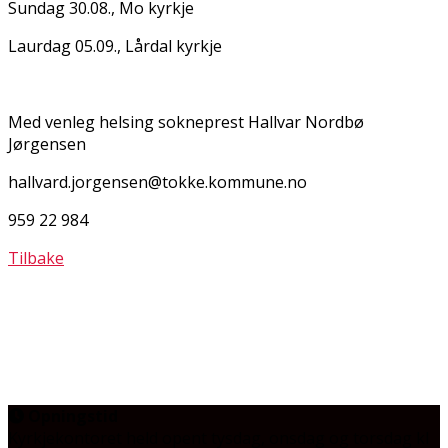
Sundag 30.08., Mo kyrkje
Laurdag 05.09., Lårdal kyrkje
Med venleg helsing sokneprest Hallvar Nordbø
Jørgensen
hallvard.jorgensen@tokke.kommune.no
959 22 984
Tilbake
Opningstid
Kyrkjekontoret held opent tysdag, onsdag og torsdag
kl